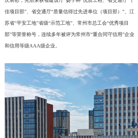
次表彰，先后荣获省建设厅
“
扬子杯
”
优质工程、省交通厅
“
十
佳项目部
”
、省交通厅
“
质量信得过先进单位（项目部）
”
、江
苏省“平安工地”省级
“
示范工地
”
、常州市总工会
“
优秀项目
部
”
等荣誉称号，连续多年被评为常州市
“
重合同守信用
”
企业
和信用等级
AAA
级企业。