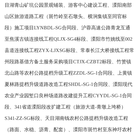
目湖青山矿坑公园景观铺装、游客中心建设工程、溧阳南部
山区旅游道路工程（斑竹岭至石墩头、横涧集镇至同官标
段）施工项目
LYNBDL-SG
合同段、沪蓉高速公路青龙互通
至焦溪古镇连接线工程
QLJX-SG4
标段、溧阳市竹姚线至
002
县道连接线工程
ZYX-LJXSG
标段、常泰长江大桥接线工程常
州段路基借方备土服务采购项目
CTJX-CZBT2
标段、竹箦镇
北山路等农村公路提档升级工程
ZZDL-SG-1
合同段、上黄镇
夏林路提档升级道路改造工程
SHDL-SG-1
合同段、溧阳现代
农业产业园堑口良种场道路改建提升工程
CYYDL-SG-1
合同
段、
341
省道溧阳段改扩建工程（旅游大道
-
青墩上垮桥）
S341-ZZ-SG
标段、天目湖南钱农村公路提档升级改造工程
（路面、水稳、沥青、配套）、溧阳市斑竹村至东神圩农村