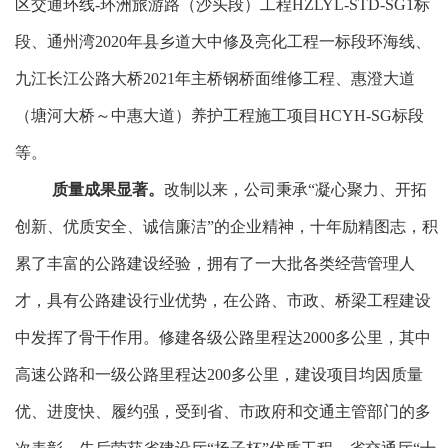
区交通环线
-
环洲旅游路（沙头段）工程
HZLYL-STD-SG1
标
段、通州湾
2020
年县乡道大中修及亮化工程一标段环海线、
九江长江公路大桥
2021
年主桥钢桥面维修工程、惠澄大道
（塘河大桥～中惠大道）养护工程施工项目
HCYH-SG
标段
等。
质量成果显著。
改制以来，公司秉承
“
凝心聚力、开拓
创新、优质安全、诚信廉洁
”
的企业精神，十年励精图志，积
累了丰富的公路建设经验，拥有了一大批各类经营管理人
才，具有公路建设行业优势，在公路、市政、桥梁工程建设
中发挥了骨干作用。修建各级公路里程达
2000
多公里，其中
高速公路和一级公路里程达
200
多公里，建设项目均因质量
优、进度快、履约强，受到省、市政府和交通主管部门的多