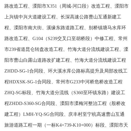
路改造工程、溧阳市
X351
（周城
-
河口段）改造工程、溧阳市
上兴镇中兴大道建设工程、长深高速公路曹山互通新建工
程、溧阳市南大街、溪缘东路道路工程、别桥镇塘马水库环
路改造工程、
G104
（
S239
交叉口至胡桥段）中修工程、常州
市
239
省道昆仑转盘改造工程、竹海大道分流线建设工程、溧
阳市曹山白露山道路改扩建工程、竹海大道分流线建设工程
ZHDD-SG-1
合同段、环大溪水库公路标高提升及局部改线工
程
HDXSK-SG-1
合同段、常州市
G233
中河桥危桥改造工程
ZHQ-SG
标段、竹海大道分流线（
S360
至环镇东路）建设工
程
ZHDD-S360-SG
合同段、溧阳市溧梅河整治工程（殷桥改
建工程）
LMH-YQ-SG
合同段、庆丰村至宁杭高速曹山互通
旅游道路工程一期（一标
K4+739-K10+000
）标段、溧阳市天