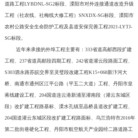
道路工程
LYBDNL-SG2
标段、溧阳市对外连接通道改造升级
工程（社农线、社梅线大修工程）
SNXDX-SG
标段、溧阳市
农村公路安全生命防护工程及县道安保完善工程
2021-LYTJ-
SG
标段。
近年来承接的外埠工程主要有：
333
省道高邮西段扩建
工程、
237
省道高邮段四期工程、
242
省道灌云段路面工程、
S303
泗永路苏皖交界至灵璧段改建工程
K15+068
新汴河大
桥、南通市通州区江平公路（平五二大道）工程、丹阳市皇
蒋线建设工程、
204
国道连云港新浦至灌南段（灌云东城区
段）改扩建工程路基标、溧水孔镇至晶桥县道改扩建工程、
204
国道灌云东城区段改扩建工程路面标、乌兰浩特市
2016
年
第二批街巷硬化工程、丹阳市航空航天产业园经二路道路工