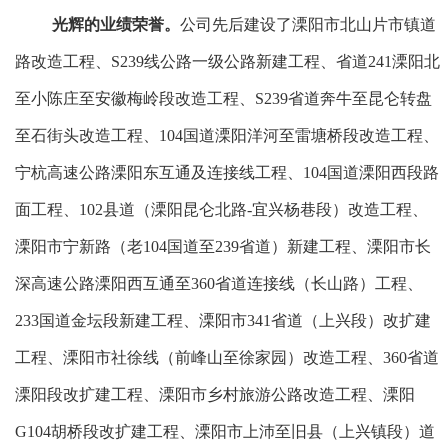
光辉的业绩荣誉。
公司先后建设了溧阳市北山片市镇道
路改造工程、
S239
线公路一级公路新建工程、省道
241
溧阳北
至小陈庄至安徽梅岭段改造工程、
S239
省道奔牛至昆仑转盘
至石街头改造工程、
104
国道溧阳洋河至雷塘桥段改造工程、
宁杭高速公路溧阳东互通及连接线工程、
104
国道溧阳西段路
面工程、
102
县道（溧阳昆仑北路
-
宜兴杨巷段）改造工程、
溧阳市宁新路（老
104
国道至
239
省道）新建工程、溧阳市长
深高速公路溧阳西互通至
360
省道连接线（长山路）工程、
233
国道金坛段新建工程、溧阳市
341
省道（上兴段）改扩建
工程、溧阳市社徐线（前峰山至徐家园）改造工程、
360
省道
溧阳段改扩建工程、溧阳市乡村旅游公路改造工程、溧阳
G104
胡桥段改扩建工程、溧阳市上沛至旧县（上兴镇段）道