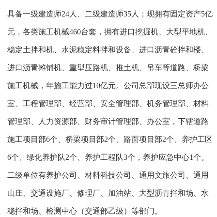
具备一级建造师
24
人、二级建造师
35
人；现拥有固定资产
5
亿
元，各类施工机械
460
台套，拥有进口挖掘机、大型平地机、
稳定土拌和机、水泥稳定料拌和设备、进口沥青砼拌和楼、
进口沥青摊铺机、重型压路机、推土机、吊车等道路、桥梁
施工机械，年施工能力过
10
亿元。公司总部现设三总师办公
室、工程管理部、经营部、安全管理部、机务管理部、材料
管理部、人力资源部、财务审计管理部、办公室，下辖道路
施工项目部
6
个、桥梁项目部
2
个、路面项目部
2
个、养护工区
6
个、绿化养护队
2
个、养护工程队
3
个，养护应急中心
1
个。
二级单位有养护公司、材料科技公司、通用文旅公司、通用
山庄、交通设施厂、修理厂、加油站、大型沥青拌和场、水
稳拌和场、检测中心（交通部乙级）等部门。