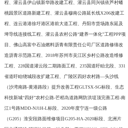
程、灌云县伊山镇新华路改建工程、灌云县同兴镇依芦村蟠
桃园景区道路新建工程、灌云县穆南公路延长线
X206
改建工
程、连云港港徐圩港区港前大道工程、丹阳市货场路东延及
埤导线连接线工程、灌云县农村公路
“
建养一体化
”
工程
PPP
项
目、佛山高富中石油燃料沥青有限责任公司厂区道路修缮改
造沥青示范路工程、
2018
年苏州市吴江区乡村公路改造维修
工程、
228
国道灌云段二期路面工程、
235
国道盱眙北段、
331
省道盱眙绕城段改扩建工程、广陵区四好农村路—头沙线
（沙湾南路
-
黄港路段）提升改善工程
GLTSX-SG
标段、生态
科技新城“四好”农村公路
-
芒稻岛道路网防洪堤顶完善工程
-
南
江
1
号路
MDD-NJ1H-L
标段、
2020
年度宁连一级公路
（
G205
）淮安段路面维修项目
G205-HA-2020
标段、北洲片