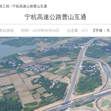
路工程
>宁杭高速公路曹山互通
宁杭高速公路曹山互通
本站原创
时间：2019年09月04日 点击量：
473
【字体：
大